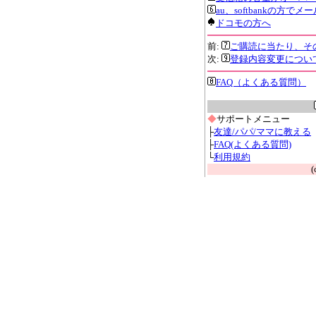
au、softbankの方
ドコモの方へ
前:
ご購読に当たり、そ
次:
登録内容変更につい
FAQ（よくある質問）
◆
サポートメニュー
├
友達/パパ/ママに教える
├
FAQ(よくある質問)
└
利用規約
(