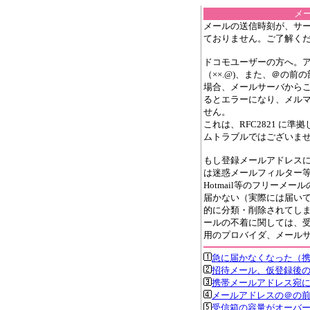
メ
メールの送信時刻が、サ
ておりません。ご了解く
ドコモユーザーの方へ。
（××.@)、また、＠の
場合、メールサーバから
るとエラーになり、メル
せん。
これは、RFC2821 に
ムトラブルではございま
もし登録メールアドレス
は迷惑メールフィルター等の
Hotmail等のフリーメ
届かない（実際には届い
的に分類・削除されてし
ールの不着に関しては、
用のプロバイダ、メール
急に届かなくなった（
招待メール、仮登録後
携帯メールアドレス宛
メールアドレスの＠の
受信箱の容量がオーバ