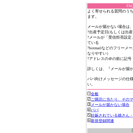
F
よく寄せられる質問のうち
ます。
メールが届かない場合は
?出産予定日(もしくは出産
?メールが「受信拒否設定
ている
?hotmailなどのフリ
なりやすい）
?アドレスの＠の前に記号
詳しくは、『メールが届
パパ向けメッセージの仕様
い。
全般
ご購読に当たり、その
メールが届かない場合
パパ
妊娠されている娘さん
新規登録関連