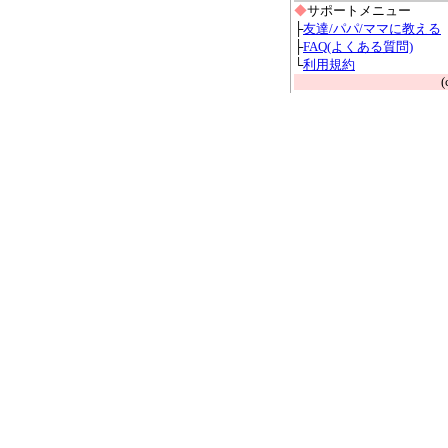
◆
サポートメニュー
├
友達/パパ/ママに教える
├
FAQ(よくある質問)
└
利用規約
(