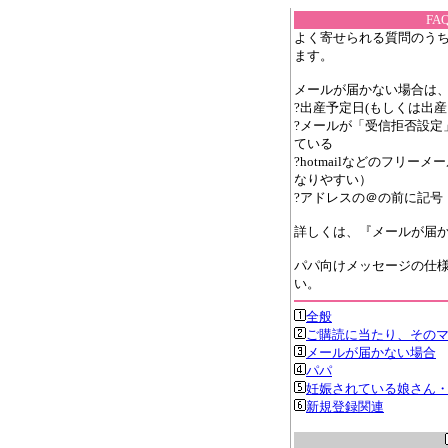
F
よく寄せられる質問のうち
ます。
メールが届かない場合は
?出産予定日(もしくは出産
?メールが「受信拒否設定
ている
?hotmailなどのフリ
なりやすい）
?アドレスの＠の前に記号
詳しくは、『メールが届
パパ向けメッセージの仕様
い。
全般
ご購読に当たり、その
メールが届かない場合
パパ
妊娠されている娘さん
新規登録関連