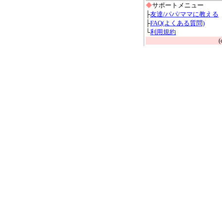
◆
サポートメニュー
├
友達/パパ/ママに教える
├
FAQ(よくある質問)
└
利用規約
(