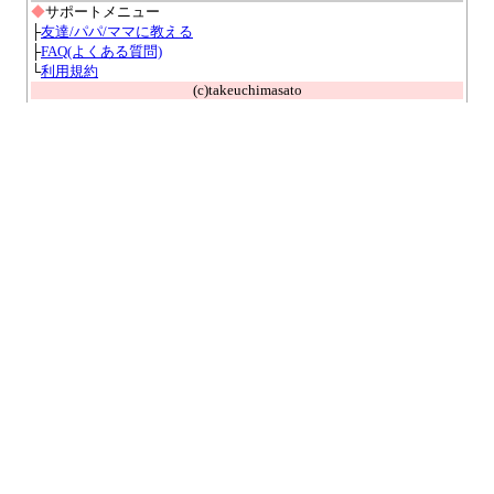
◆
サポートメニュー
├
友達/パパ/ママに教える
├
FAQ(よくある質問)
└
利用規約
(c)takeuchimasato