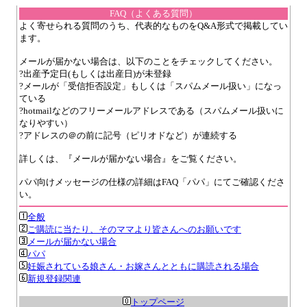
FAQ（よくある質問）
よく寄せられる質問のうち、代表的なものをQ&A形式で掲載してい
ます。
メールが届かない場合は、以下のことをチェックしてください。
?出産予定日(もしくは出産日)が未登録
?メールが「受信拒否設定」もしくは「スパムメール扱い」になっ
ている
?hotmailなどのフリーメールアドレスである（スパムメール扱いに
なりやすい）
?アドレスの＠の前に記号（ピリオドなど）が連続する
詳しくは、『メールが届かない場合』をご覧ください。
パパ向けメッセージの仕様の詳細はFAQ「パパ」にてご確認くださ
い。
全般
ご購読に当たり、そのママより皆さんへのお願いです
メールが届かない場合
パパ
妊娠されている娘さん・お嫁さんとともに購読される場合
新規登録関連
トップページ