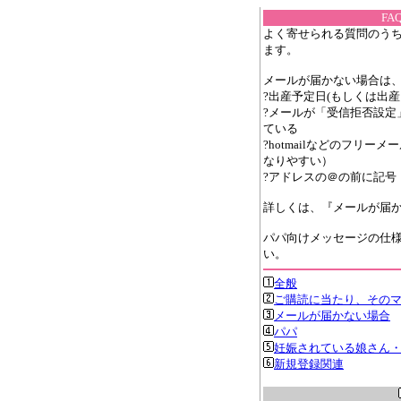
F
よく寄せられる質問のうち
ます。
メールが届かない場合は
?出産予定日(もしくは出産
?メールが「受信拒否設定
ている
?hotmailなどのフリ
なりやすい）
?アドレスの＠の前に記号
詳しくは、『メールが届
パパ向けメッセージの仕様
い。
全般
ご購読に当たり、その
メールが届かない場合
パパ
妊娠されている娘さん
新規登録関連