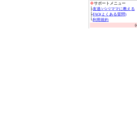
◆
サポートメニュー
├
友達/パパ/ママに教える
├
FAQ(よくある質問)
└
利用規約
(