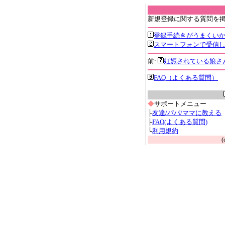
新規登録に関する質問を
登録手続きがうまくい
スマートフォンで受信
前:
妊娠されている娘さ
FAQ（よくある質問）
◆
サポートメニュー
├
友達/パパ/ママに教える
├
FAQ(よくある質問)
└
利用規約
(