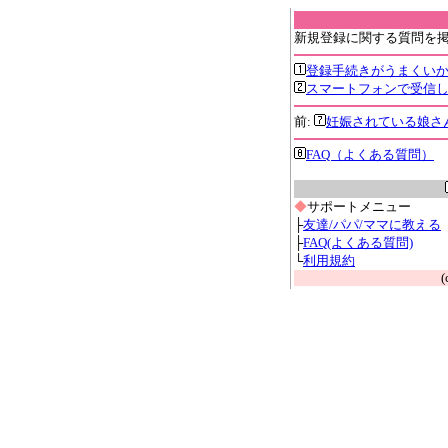
新規登録に関する質問を
登録手続きがうまくい
スマートフォンで受信
前:
妊娠されている娘さ
FAQ（よくある質問）
◆
サポートメニュー
├
友達/パパ/ママに教える
├
FAQ(よくある質問)
└
利用規約
(