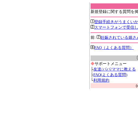
新規登録に関する質問を
登録手続きがうまくい
スマートフォンで受信
前:
妊娠されている娘さ
FAQ（よくある質問）
◆
サポートメニュー
├
友達/パパ/ママに教える
├
FAQ(よくある質問)
└
利用規約
(