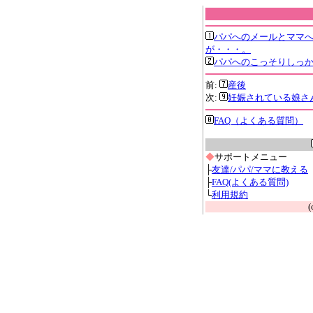
パパへのメールとママ
が・・・。
パパへのこっそりしっ
前:
産後
次:
妊娠されている娘さ
FAQ（よくある質問）
◆
サポートメニュー
├
友達/パパ/ママに教える
├
FAQ(よくある質問)
└
利用規約
(