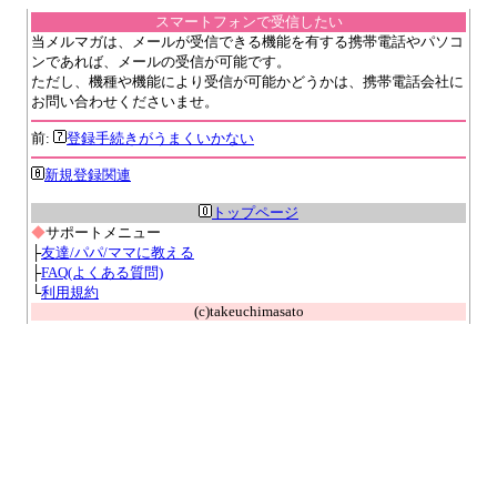
スマートフォンで受信したい
当メルマガは、メールが受信できる機能を有する携帯電話やパソコ
ンであれば、メールの受信が可能です。
ただし、機種や機能により受信が可能かどうかは、携帯電話会社に
お問い合わせくださいませ。
前:
登録手続きがうまくいかない
新規登録関連
トップページ
◆
サポートメニュー
├
友達/パパ/ママに教える
├
FAQ(よくある質問)
└
利用規約
(c)takeuchimasato