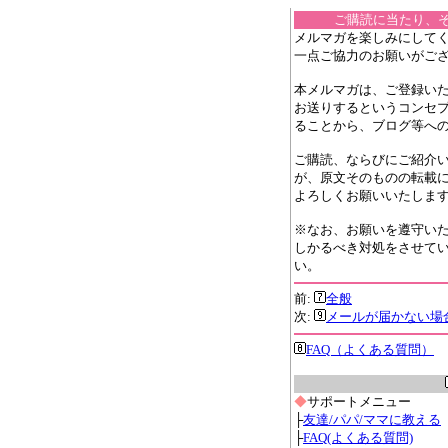
ご購読に当たり、
メルマガを楽しみにして
一点ご協力のお願いがご
本メルマガは、ご登録い
お送りするというコンセ
ることから、ブログ等へ
ご購読、ならびにご紹介
が、原文そのものの転載
よろしくお願いいたしま
※なお、お願いを遵守い
しかるべき対処をさせて
い。
前:
全般
次:
メールが届かない場
FAQ（よくある質問）
◆
サポートメニュー
├
友達/パパ/ママに教える
├
FAQ(よくある質問)