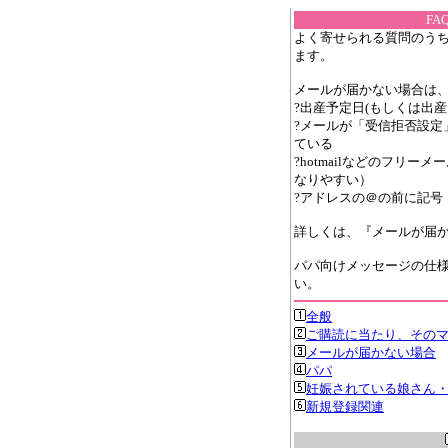
F
よく寄せられる質問のうち
ます。
メールが届かない場合は
?出産予定日(もしくは出産
?メールが「受信拒否設定
ている
?hotmailなどのフリ
なりやすい）
?アドレスの＠の前に記号
詳しくは、『メールが届
パパ向けメッセージの仕様
い。
全般
ご購読に当たり、その
メールが届かない場合
パパ
妊娠されている娘さん
新規登録関連