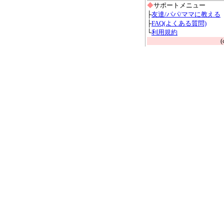
◆
サポートメニュー
├
友達/パパ/ママに教える
├
FAQ(よくある質問)
└
利用規約
(