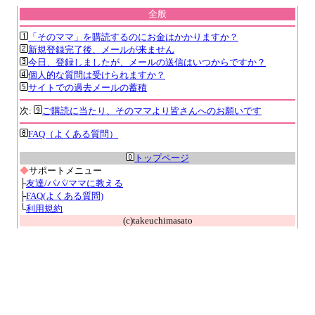
全般
「そのママ」を購読するのにお金はかかりますか？
新規登録完了後、メールが来ません
今日、登録しましたが、メールの送信はいつからですか？
個人的な質問は受けられますか？
サイトでの過去メールの蓄積
次:
ご購読に当たり、そのママより皆さんへのお願いです
FAQ（よくある質問）
トップページ
◆
サポートメニュー
├
友達/パパ/ママに教える
├
FAQ(よくある質問)
└
利用規約
(c)takeuchimasato