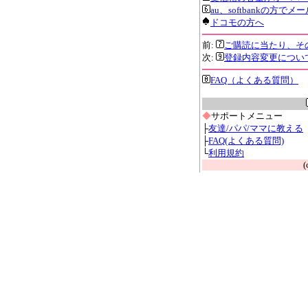
au、softbankの方
ドコモの方へ
前:
ご購読に当たり、そ
次:
登録内容変更につい
FAQ（よくある質問）
◆
サポートメニュー
├
友達/パパ/ママに教える
├
FAQ(よくある質問)
└
利用規約
(