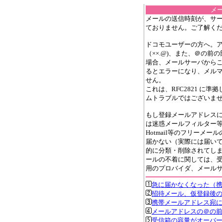
メ
メールの送信時刻が、サ
ておりません。ご了解く
ドコモユーザーの方へ。
（××.@)、また、＠の
場合、メールサーバから
るとエラーになり、メル
せん。
これは、RFC2821 に
ムトラブルではございま
もし登録メールアドレス
は迷惑メールフィルター等の
Hotmail等のフリーメ
届かない（実際には届い
的に分類・削除されてし
ールの不着に関しては、
用のプロバイダ、メール
急に届かなくなった（
招待メール、仮登録後
携帯メールアドレス宛
メールアドレスの＠の
受信箱の容量がオーバ