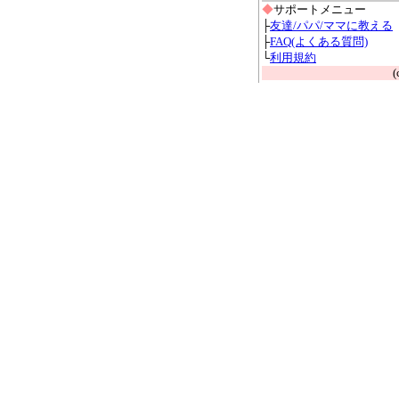
◆
サポートメニュー
├
友達/パパ/ママに教える
├
FAQ(よくある質問)
└
利用規約
(