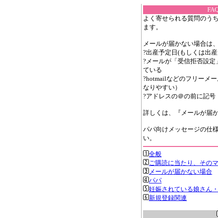
F
よく寄せられる質問のうち
ます。
メールが届かない場合は
?出産予定日(もしくは出産
?メールが「受信拒否設定
ている
?hotmailなどのフリ
なりやすい）
?アドレスの＠の前に記号
詳しくは、『メールが届
パパ向けメッセージの仕様
い。
全般
ご購読に当たり、その
メールが届かない場合
パパ
妊娠されている娘さん
新規登録関連