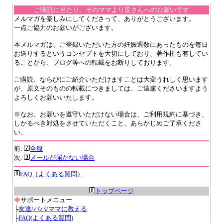
ご購読に当たり、そのママより皆さんへのお願いです
メルマガを楽しみにしてくださって、ありがとうございます。
一点ご協力のお願いがございます。
本メルマガは、ご登録いただいた方の妊娠週数にあったものを毎日
お送りするというコンセプトを大切にしており、著作権も有してい
ることから、ブログ等への転載をお断りしております。
ご購読、ならびにご紹介いただけますことは大変うれしく思います
が、原文そのものの転載につきましては、ご遠慮くださいますよう
よろしくお願いいたします。
※なお、お願いを遵守いただけない場合は、ご利用規約に基づき、
しかるべき対処をさせていただくこと、あらかじめご了承くださ
い。
前:
全般
次:
メールが届かない場合
FAQ（よくある質問）
トップページ
◆
サポートメニュー
├
友達/パパ/ママに教える
├
FAQ(よくある質問)