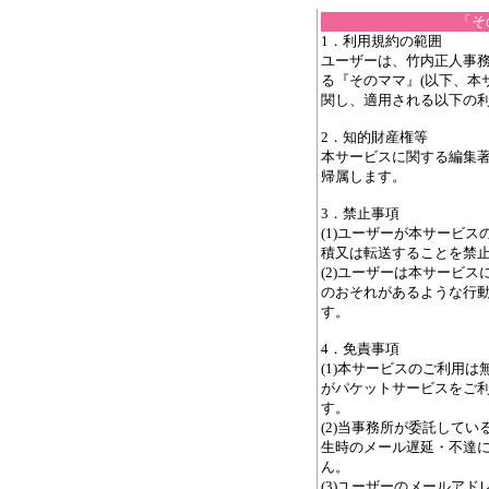
「そ
1．利用規約の範囲
ユーザーは、竹内正人事務
る『そのママ』(以下、本
関し、適用される以下の
2．知的財産権等
本サービスに関する編集
帰属します。
3．禁止事項
(1)ユーザーが本サービ
積又は転送することを禁
(2)ユーザーは本サービ
のおそれがあるような行
す。
4．免責事項
(1)本サービスのご利用
がパケットサービスをご
す。
(2)当事務所が委託して
生時のメール遅延・不達
ん。
(3)ユーザーのメールア