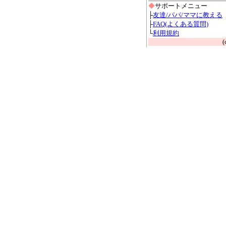
◆
サポートメニュー
├
友達/パパ/ママに教える
├
FAQ(よくある質問)
└
利用規約
(