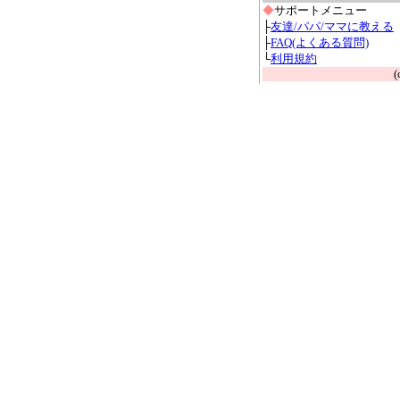
◆
サポートメニュー
├
友達/パパ/ママに教える
├
FAQ(よくある質問)
└
利用規約
(