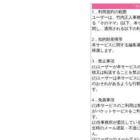
「そ
1．利用規約の範囲
ユーザーは、竹内正人事務
る『そのママ』(以下、本
関し、適用される以下の
2．知的財産権等
本サービスに関する編集
帰属します。
3．禁止事項
(1)ユーザーが本サービ
積又は転送することを禁
(2)ユーザーは本サービ
のおそれがあるような行
す。
4．免責事項
(1)本サービスのご利用
がパケットサービスをご
す。
(2)当事務所が委託して
生時のメール遅延・不達
ん。
(3)ユーザーのメールア