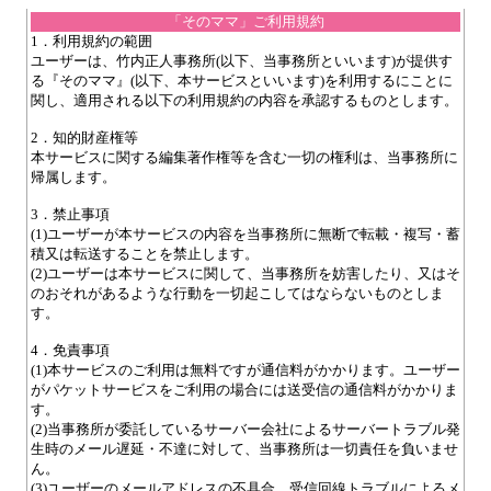
「そのママ」ご利用規約
1．利用規約の範囲
ユーザーは、竹内正人事務所(以下、当事務所といいます)が提供す
る『そのママ』(以下、本サービスといいます)を利用するにことに
関し、適用される以下の利用規約の内容を承認するものとします。
2．知的財産権等
本サービスに関する編集著作権等を含む一切の権利は、当事務所に
帰属します。
3．禁止事項
(1)ユーザーが本サービスの内容を当事務所に無断で転載・複写・蓄
積又は転送することを禁止します。
(2)ユーザーは本サービスに関して、当事務所を妨害したり、又はそ
のおそれがあるような行動を一切起こしてはならないものとしま
す。
4．免責事項
(1)本サービスのご利用は無料ですが通信料がかかります。ユーザー
がパケットサービスをご利用の場合には送受信の通信料がかかりま
す。
(2)当事務所が委託しているサーバー会社によるサーバートラブル発
生時のメール遅延・不達に対して、当事務所は一切責任を負いませ
ん。
(3)ユーザーのメールアドレスの不具合、受信回線トラブルによるメ