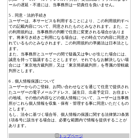
ールの遅延・不達には、当事務所は一切責任を負いません。
5．同意・法的手続き
ユーザーは、本サービスを利用することにより、この利用規約すべ
ての記載内容について、同意されたものとみなされます。また、こ
の利用規約は、当事務所の判断で任意に変更される場合がありま
す。将来引き続きご利用になる場合は、その時点での内容に同意さ
れているものとみなされます。この利用規約の準拠法は日本法とし
ます。
また、当事務所とユーザーの間で疑義又は争いが生じた場合には、
誠意を持って協議することとしますが、それでもなお解決しない場
合には「東京地方裁判所」又は「東京簡易裁判所」を専属の管轄裁
判所とします。
6．個人情報保護について
ユーザーからのご登録、お問い合わせなどを通じて任意で提供され
たユーザーの電子メールアドレス、誕生日、出産予定日、お住まい
の地域、その他の内容などの個人情報について、ユーザーは当事務
所がこれら個人情報を収集・保有・管理する事に同意いただくもの
とします。
もし、法令に基づく場合等、個人情報の保護に関する法律第23条第
1項各号に該当する場合は、必要な範囲内で情報を提供することが
あります。
トップページ