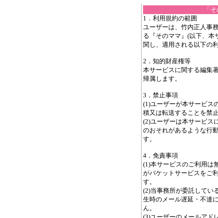
「そ
1．利用規約の範囲
ユーザーは、竹内正人事務
る『そのママ』(以下、本
関し、適用される以下の
2．知的財産権等
本サービスに関する編集
帰属します。
3．禁止事項
(1)ユーザーが本サービ
積又は転送することを禁
(2)ユーザーは本サービ
のおそれがあるような行
す。
4．免責事項
(1)本サービスのご利用
がパケットサービスをご
す。
(2)当事務所が委託して
生時のメール遅延・不達
ん。
(3)ユーザーのメールア