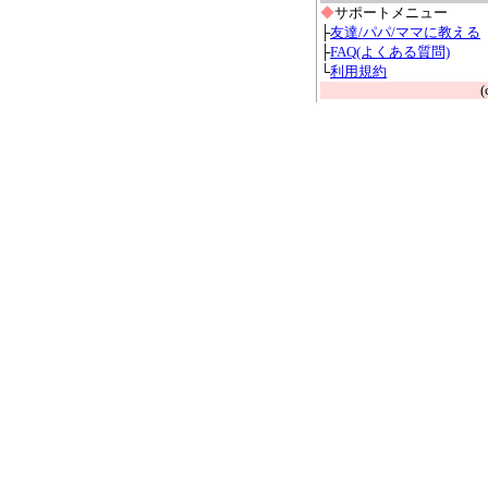
◆
サポートメニュー
├
友達/パパ/ママに教える
├
FAQ(よくある質問)
└
利用規約
(