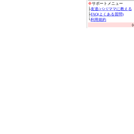
◆
サポートメニュー
├
友達/パパ/ママに教える
├
FAQ(よくある質問)
└
利用規約
(