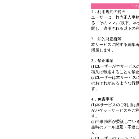
「そ
1．利用規約の範囲
ユーザーは、竹内正人事務
る『そのママ』(以下、本
関し、適用される以下の
2．知的財産権等
本サービスに関する編集
帰属します。
3．禁止事項
(1)ユーザーが本サービ
積又は転送することを禁
(2)ユーザーは本サービ
のおそれがあるような行
す。
4．免責事項
(1)本サービスのご利用
がパケットサービスをご
す。
(2)当事務所が委託して
生時のメール遅延・不達
ん。
(3)ユーザーのメールア