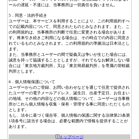
ールの遅延・不達には、当事務所は一切責任を負いません。
5．同意・法的手続き
ユーザーは、本サービスを利用することにより、この利用規約すべ
ての記載内容について、同意されたものとみなされます。また、こ
の利用規約は、当事務所の判断で任意に変更される場合がありま
す。将来引き続きご利用になる場合は、その時点での内容に同意さ
れているものとみなされます。この利用規約の準拠法は日本法とし
ます。
また、当事務所とユーザーの間で疑義又は争いが生じた場合には、
誠意を持って協議することとしますが、それでもなお解決しない場
合には「東京地方裁判所」又は「東京簡易裁判所」を専属の管轄裁
判所とします。
6．個人情報保護について
ユーザーからのご登録、お問い合わせなどを通じて任意で提供され
たユーザーの電子メールアドレス、誕生日、出産予定日、お住まい
の地域、その他の内容などの個人情報について、ユーザーは当事務
所がこれら個人情報を収集・保有・管理する事に同意いただくもの
とします。
もし、法令に基づく場合等、個人情報の保護に関する法律第23条第
1項各号に該当する場合は、必要な範囲内で情報を提供することが
あります。
トップページ