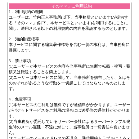
「そのママ」ご利用規約
1．利用規約の範囲
ユーザーは、竹内正人事務所(以下、当事務所といいます)が提供す
る『そのママ』(以下、本サービスといいます)を利用するにことに
関し、適用される以下の利用規約の内容を承認するものとします。
2．知的財産権等
本サービスに関する編集著作権等を含む一切の権利は、当事務所に
帰属します。
3．禁止事項
(1)ユーザーが本サービスの内容を当事務所に無断で転載・複写・蓄
積又は転送することを禁止します。
(2)ユーザーは本サービスに関して、当事務所を妨害したり、又はそ
のおそれがあるような行動を一切起こしてはならないものとしま
す。
4．免責事項
(1)本サービスのご利用は無料ですが通信料がかかります。ユーザー
がパケットサービスをご利用の場合には送受信の通信料がかかりま
す。
(2)当事務所が委託しているサーバー会社によるサーバートラブル発
生時のメール遅延・不達に対して、当事務所は一切責任を負いませ
ん。
(3)ユーザーのメールアドレスの不具合、受信回線トラブルによるメ