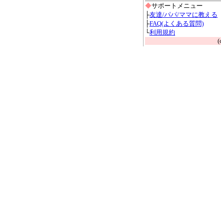
◆
サポートメニュー
├
友達/パパ/ママに教える
├
FAQ(よくある質問)
└
利用規約
(