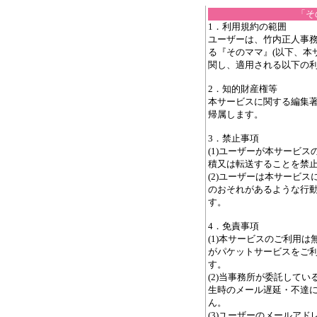
「そ
1．利用規約の範囲
ユーザーは、竹内正人事務
る『そのママ』(以下、本
関し、適用される以下の
2．知的財産権等
本サービスに関する編集
帰属します。
3．禁止事項
(1)ユーザーが本サービ
積又は転送することを禁
(2)ユーザーは本サービ
のおそれがあるような行
す。
4．免責事項
(1)本サービスのご利用
がパケットサービスをご
す。
(2)当事務所が委託して
生時のメール遅延・不達
ん。
(3)ユーザーのメールア