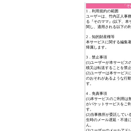
「そ
1．利用規約の範囲
ユーザーは、竹内正人事務
る『そのママ』(以下、本
関し、適用される以下の
2．知的財産権等
本サービスに関する編集
帰属します。
3．禁止事項
(1)ユーザーが本サービ
積又は転送することを禁
(2)ユーザーは本サービ
のおそれがあるような行
す。
4．免責事項
(1)本サービスのご利用
がパケットサービスをご
す。
(2)当事務所が委託して
生時のメール遅延・不達
ん。
(3)ユーザーのメールア