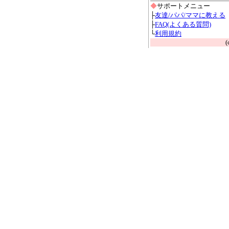
◆
サポートメニュー
├
友達/パパ/ママに教える
├
FAQ(よくある質問)
└
利用規約
(