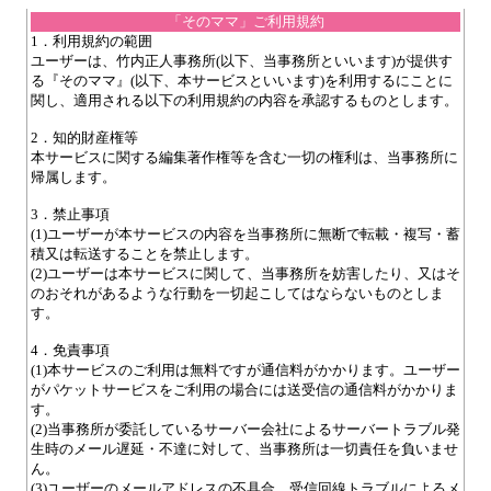
「そのママ」ご利用規約
1．利用規約の範囲
ユーザーは、竹内正人事務所(以下、当事務所といいます)が提供す
る『そのママ』(以下、本サービスといいます)を利用するにことに
関し、適用される以下の利用規約の内容を承認するものとします。
2．知的財産権等
本サービスに関する編集著作権等を含む一切の権利は、当事務所に
帰属します。
3．禁止事項
(1)ユーザーが本サービスの内容を当事務所に無断で転載・複写・蓄
積又は転送することを禁止します。
(2)ユーザーは本サービスに関して、当事務所を妨害したり、又はそ
のおそれがあるような行動を一切起こしてはならないものとしま
す。
4．免責事項
(1)本サービスのご利用は無料ですが通信料がかかります。ユーザー
がパケットサービスをご利用の場合には送受信の通信料がかかりま
す。
(2)当事務所が委託しているサーバー会社によるサーバートラブル発
生時のメール遅延・不達に対して、当事務所は一切責任を負いませ
ん。
(3)ユーザーのメールアドレスの不具合、受信回線トラブルによるメ