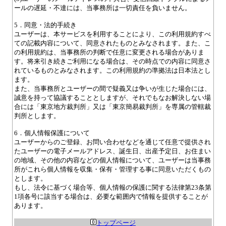
ールの遅延・不達には、当事務所は一切責任を負いません。
5．同意・法的手続き
ユーザーは、本サービスを利用することにより、この利用規約すべ
ての記載内容について、同意されたものとみなされます。また、こ
の利用規約は、当事務所の判断で任意に変更される場合がありま
す。将来引き続きご利用になる場合は、その時点での内容に同意さ
れているものとみなされます。この利用規約の準拠法は日本法とし
ます。
また、当事務所とユーザーの間で疑義又は争いが生じた場合には、
誠意を持って協議することとしますが、それでもなお解決しない場
合には「東京地方裁判所」又は「東京簡易裁判所」を専属の管轄裁
判所とします。
6．個人情報保護について
ユーザーからのご登録、お問い合わせなどを通じて任意で提供され
たユーザーの電子メールアドレス、誕生日、出産予定日、お住まい
の地域、その他の内容などの個人情報について、ユーザーは当事務
所がこれら個人情報を収集・保有・管理する事に同意いただくもの
とします。
もし、法令に基づく場合等、個人情報の保護に関する法律第23条第
1項各号に該当する場合は、必要な範囲内で情報を提供することが
あります。
トップページ