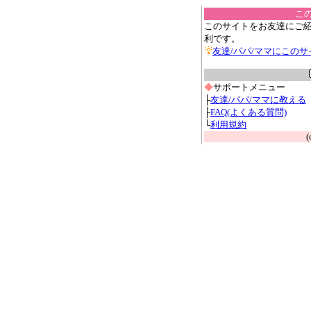
こ
このサイトをお友達にご
利です。
友達/パパ/ママにこの
◆
サポートメニュー
├
友達/パパ/ママに教える
├
FAQ(よくある質問)
└
利用規約
(