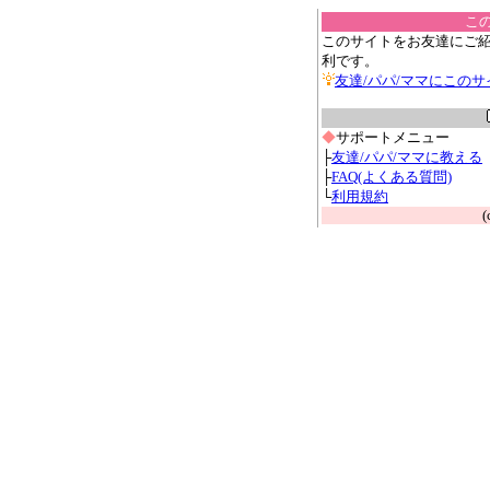
こ
このサイトをお友達にご
利です。
友達/パパ/ママにこの
◆
サポートメニュー
├
友達/パパ/ママに教える
├
FAQ(よくある質問)
└
利用規約
(