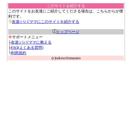
このサイトを紹介する
このサイトをお友達にご紹介してくださる場合は、こちらからが便
利です。
友達/パパ/ママにこのサイトを紹介する
トップページ
◆
サポートメニュー
├
友達/パパ/ママに教える
├
FAQ(よくある質問)
└
利用規約
(c)takeuchimasato