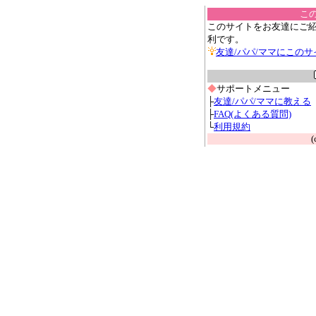
こ
このサイトをお友達にご
利です。
友達/パパ/ママにこの
◆
サポートメニュー
├
友達/パパ/ママに教える
├
FAQ(よくある質問)
└
利用規約
(