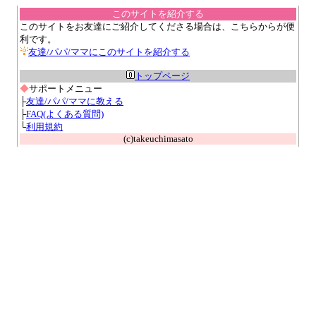
このサイトを紹介する
このサイトをお友達にご紹介してくださる場合は、こちらからが便
利です。
友達/パパ/ママにこのサイトを紹介する
トップページ
◆
サポートメニュー
├
友達/パパ/ママに教える
├
FAQ(よくある質問)
└
利用規約
(c)takeuchimasato