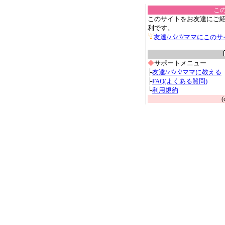
こ
このサイトをお友達にご
利です。
友達/パパ/ママにこの
◆
サポートメニュー
├
友達/パパ/ママに教える
├
FAQ(よくある質問)
└
利用規約
(