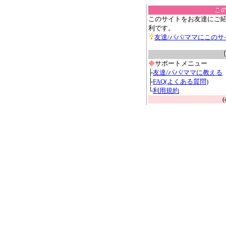
こ
このサイトをお友達にご
利です。
友達/パパ/ママにこの
◆
サポートメニュー
├
友達/パパ/ママに教える
├
FAQ(よくある質問)
└
利用規約
(