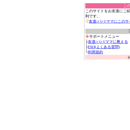
こ
このサイトをお友達にご
利です。
友達/パパ/ママにこの
◆
サポートメニュー
├
友達/パパ/ママに教える
├
FAQ(よくある質問)
└
利用規約
(